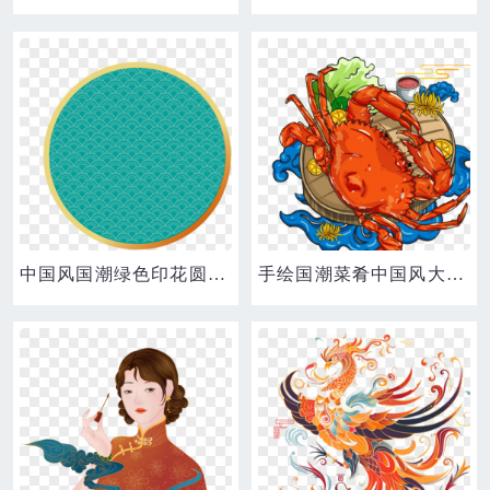
中国风国潮绿色印花圆形装饰边框元素
手绘国潮菜肴中国风大闸蟹螃蟹元素