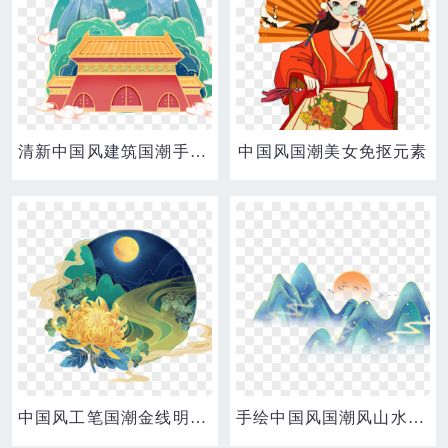
清新中国风建筑国潮手绘元素
中国风国潮美女免抠元素
中国风工笔国潮金线明月山水风景元素
手绘中国风国潮风山水免抠元素