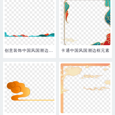
创意装饰中国风国潮边框元素
卡通中国风国潮边框元素