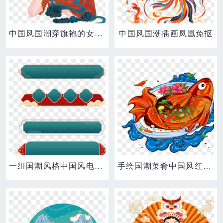
中国风国潮穿旗袍的女生人物免抠元素
中国风国潮插画凤凰免抠
一组国潮风格中国风电商边框套图
手绘国潮菜肴中国风红烧鲫鱼元素