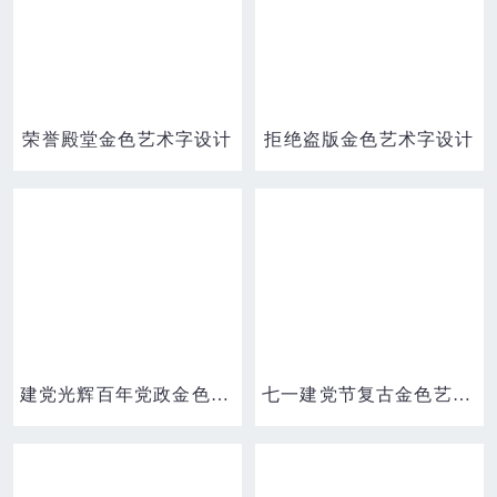
荣誉殿堂金色艺术字设计
拒绝盗版金色艺术字设计
建党光辉百年党政金色艺术字设计素材
七一建党节复古金色艺术字排版设计