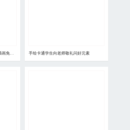
手绘卡通学生系红领巾敬礼场景插画免抠元素
手绘卡通学生向老师敬礼问好元素