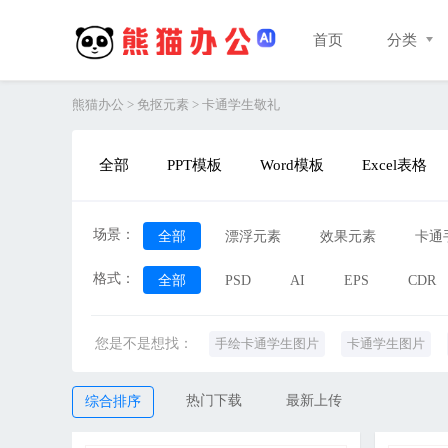
首页
分类
熊猫办公
>
免抠元素
>
卡通学生敬礼
全部
PPT模板
Word模板
Excel表格
场景：
全部
漂浮元素
效果元素
卡通
格式：
3D素材
全部
PSD
PPT元素
AI
产品实物
EPS
CDR
数
您是不是想找：
手绘卡通学生图片
卡通学生图片
卡通学生演讲图片
卡通学生人物图
热门下载
最新上传
综合排序