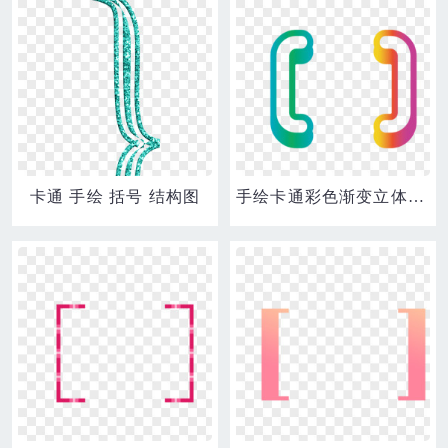
卡通 手绘 括号 结构图
手绘卡通彩色渐变立体中括号素材