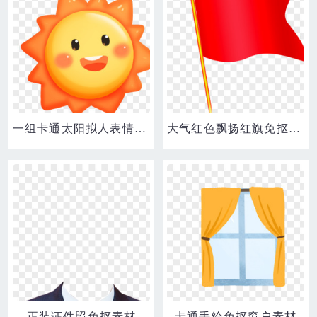
一组卡通太阳拟人表情套图一免抠素材
大气红色飘扬红旗免抠素材
正装证件照免抠素材
卡通手绘免抠窗户素材