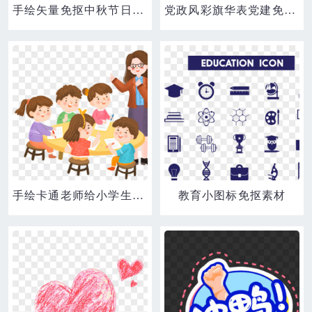
手绘矢量免抠中秋节日灯笼素材
党政风彩旗华表党建免抠素材
手绘卡通老师给小学生们讲课场景免抠素材
教育小图标免抠素材