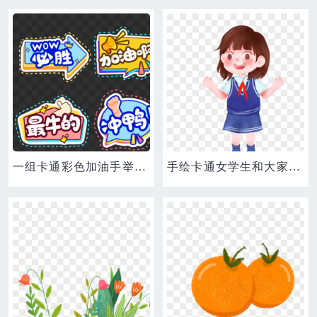
一组卡通彩色加油手举牌免抠装饰素材
手绘卡通女学生和大家打招呼免抠素材