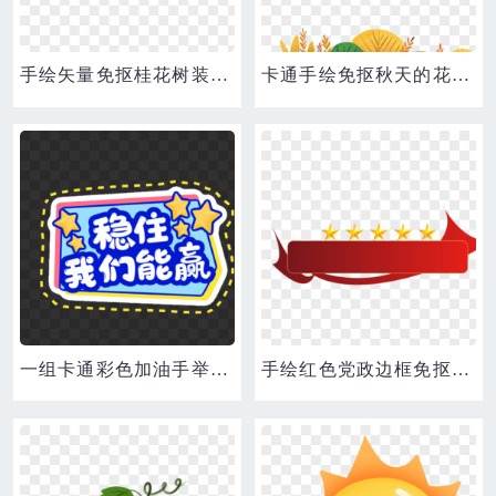
手绘矢量免抠桂花树装饰素材
卡通手绘免抠秋天的花草装饰素材
一组卡通彩色加油手举牌免抠装饰稳住我们能赢素材
手绘红色党政边框免抠素材