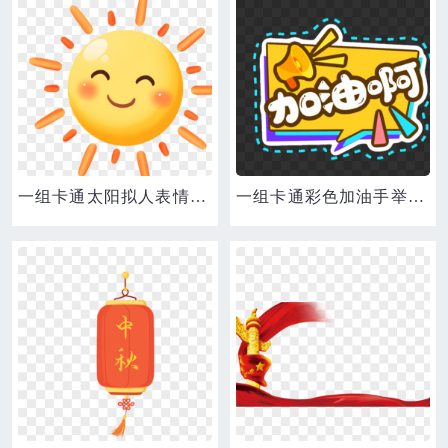
一组卡通太阳拟人表情套图二免抠素材
一组卡通彩色加油手举牌免抠装饰加油啊素材