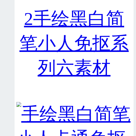
2手绘黑白简
笔小人免抠系
列六素材