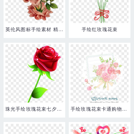
英伦风图标手绘素材 精美花束玫瑰花
手绘红玫瑰花束
珠光手绘玫瑰花束七夕情人节
手绘玫瑰花束卡通购物网页