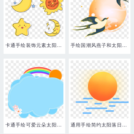
卡通手绘装饰元素太阳月亮星星
手绘国潮风燕子和太阳免抠素材
卡通手绘可爱云朵太阳彩虹花朵小报边框
通用手绘简约太阳落日夕阳装饰小元素