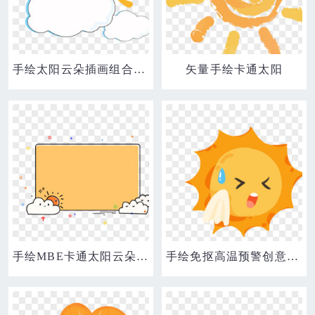
手绘太阳云朵插画组合元素
矢量手绘卡通太阳
手绘MBE卡通太阳云朵简约边框
手绘免抠高温预警创意太阳擦汗元素