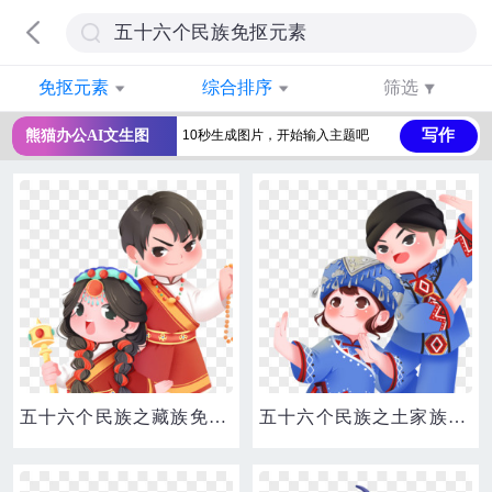
免抠元素
综合排序
筛选
写作
熊猫办公AI文生图
五十六个民族之藏族免抠元素
五十六个民族之土家族免抠元素