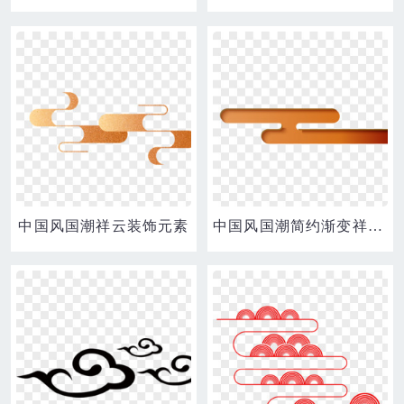
中国风国潮祥云装饰元素
中国风国潮简约渐变祥云装饰免抠矢量元素