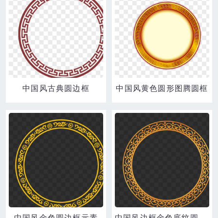
中国风古典圆边框
中国风黄色圆形图腾圆框
中国风金色圆边框元素
中国风边框金色底纹圆框新年边框花纹