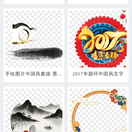
手绘图片中国风素描 墨迹 圆门
2017年圆环中国风文字