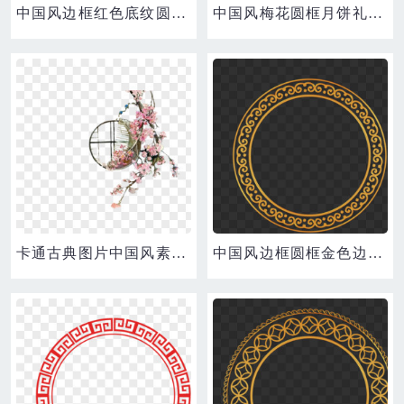
中国风边框红色底纹圆框新年边框金色边框
中国风梅花圆框月饼礼盒黑色复古边框
卡通古典图片中国风素材 中国风圆窗花枝
中国风边框圆框金色边框春节边框