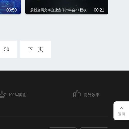
00:50
00:21
震撼金属文字企业宣传片年会AE模板
50
下一页
100%满意
提升效率
返回