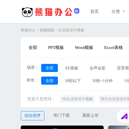
首页
分类
熊猫办公
>
视频模板
>
企业宣传片模板
全部
PPT模板
Word模板
Excel表格
场景：
全部
AE模板
会声会影
背景视
时长：
全部
30秒以下
30秒~1分钟
1
您是不是想找：
PR企业宣传片视频
医疗企业宣传片
科技企业宣传片视频
企业宣传片PR
热门下载
最新上传
综合排序