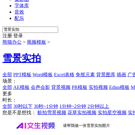
字体库
音效
配乐
注册
登录
熊猫办公
>
视频模板
>
雪景实拍
全部
PPT模板
Word模板
Excel表格
免抠元素
背景图库
插画
广
场景：
全部
AE模板
会声会影
背景视频
PR模板
实拍视频
Edius模板
更多
时长：
全部
30秒以下
30秒~1分钟
1分钟~2分钟
2分钟以上
您是不是想找：
航拍雪景视频
花草实拍视频
实拍星空视频
实