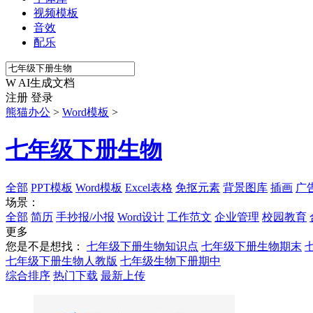
视频模板
音效
配乐
W
AI生成文档
注册
登录
熊猫办公
>
Word模板
>
七年级下册生物
全部
PPT模板
Word模板
Excel表格
免抠元素
背景图库
插画
广
场景：
全部
简历
手抄报/小报
Word设计
工作范文
企业管理
校园教育
更多
您是不是想找：
七年级下册生物知识点
七年级下册生物期末
七年级下册生物人教版
七年级生物下册期中
综合排序
热门下载
最新上传