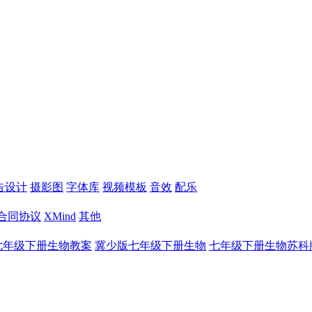
告设计
摄影图
字体库
视频模板
音效
配乐
合同协议
XMind
其他
七年级下册生物教案
冀少版七年级下册生物
七年级下册生物苏科