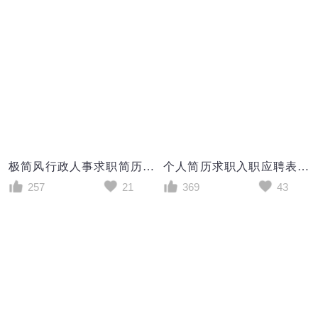
极简风行政人事求职简历个人简历简历word模板
个人简历求职入职应聘表word空白简历模板
257
21
369
43