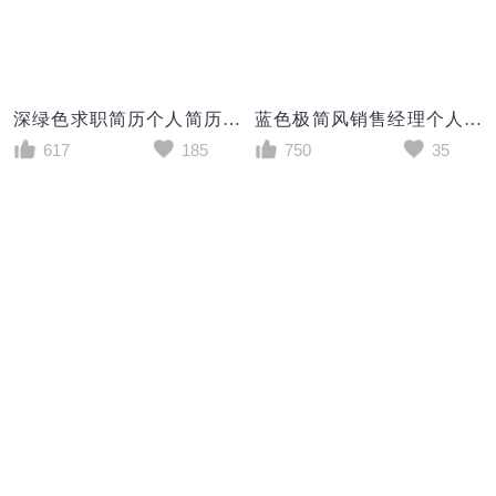
深绿色求职简历个人简历封面word简历模板
蓝色极简风销售经理个人简历求职简历WORD模板
617
185
750
35