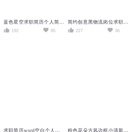
蓝色星空求职简历个人简历封面word简历模板
简约创意黑物流岗位求职简历个人简历word模板
192
85
227
36
求职简历word空白个人简历模板
粉色花朵古风边框小清新行政求职成套个人简历Word模板