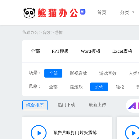
首页
分类
熊猫办公
>
音效
>
恐怖
全部
PPT模板
Word模板
Excel表格
场景：
全部
影视音效
游戏音效
人类
风格：
UI&提示
全部
摇滚乐
其他
恐怖
轻松
热门下载
最新上传
综合排序
预告片嗖打门片头震撼字幕穿越转场