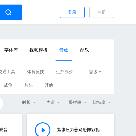
登录
注册
字体库
视频模板
音效
配乐
交通工具
体育竞技
生产办公
更多
战争
片头
其他
时长
声道
采样率
比特率
恐怖音效UI交互游戏音效技能释放环境音效
紧张压力悬疑恐怖影视气氛