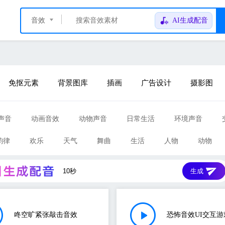
音效
AI生成配音
免抠元素
背景图库
插画
广告设计
摄影图
声音
动画音效
动物声音
日常生活
环境声音
韵律
欢乐
天气
舞曲
生活
人物
动物
生成
咚空旷紧张敲击音效