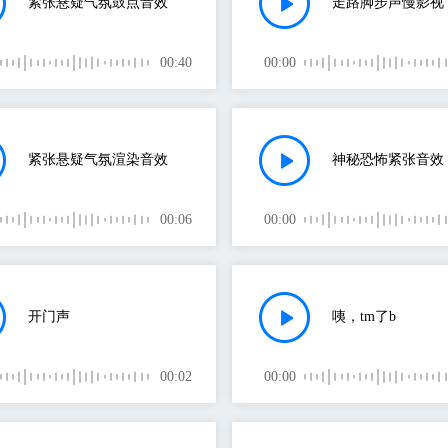
紧张悬疑气氛鼓点音效
走路脚步声慢影视
00:40
00:00
紧张悬疑气氛渲染音效
神秘恐怖紧张音效
00:06
00:00
开门声
咦，tm了b
00:02
00:00