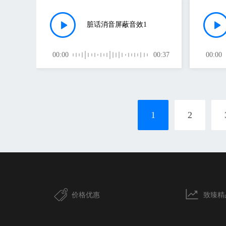
脏话消音屏蔽音效1
00:00
00:37
00:00
1
2
价格优惠
致臻精