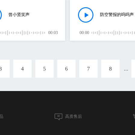
曾小贤笑声
防空警报的呜呜声
00:03
00:00
3
4
5
6
7
8
...
品
高质售后