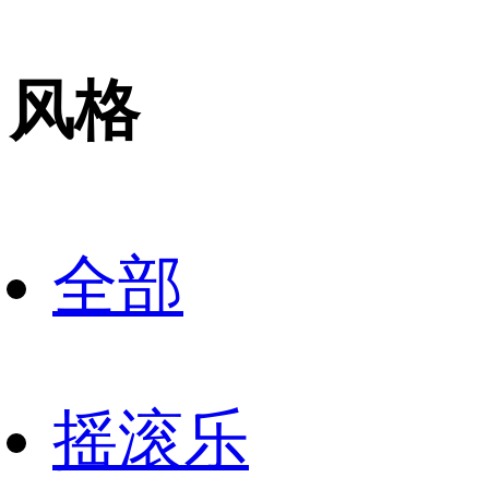
风格
全部
摇滚乐