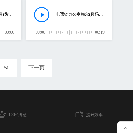
自行车停下来的声音(齿轮的声音)
电话铃办公室梅尔(数码钟表的声音)
00:06
00:00
00:19
50
下一页
100%满意
提升效率