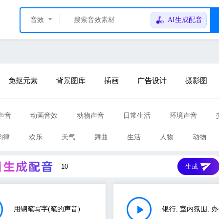
音效
AI生成配音
免抠元素
背景图库
插画
广告设计
摄影图
声音
动画音效
动物声音
日常生活
环境声音
韵律
欢乐
天气
舞曲
生活
人物
动物
生成
用钢笔写字(笔的声音)