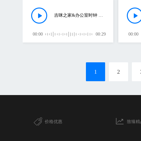
吉咪之家&办公室时钟 小滴答声(数码钟表的声音)
00:00
00:29
00:00
1
2
价格优惠
致臻精