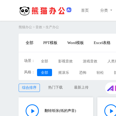
首页
分类
熊猫办公
>
音效
>
生产办公
全部
PPT模板
Word模板
Excel表格
场景：
全部
影视音效
游戏音效
人类
风格：
UI&提示
全部
摇滚乐
其他
恐怖
轻松
热门下载
最新上传
综合排序
翻转纸张(纸的声音)