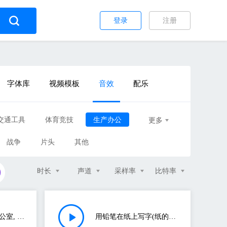
登录
注册
字体库
视频模板
音效
配乐
交通工具
体育竞技
生产办公
更多
战争
片头
其他
时长
声道
采样率
比特率
银行, 室内氛围, 办公室, 门, 脚踏板, 打印机, 打字, 声音(敲打的声音)
用铅笔在纸上写字(纸的声音)