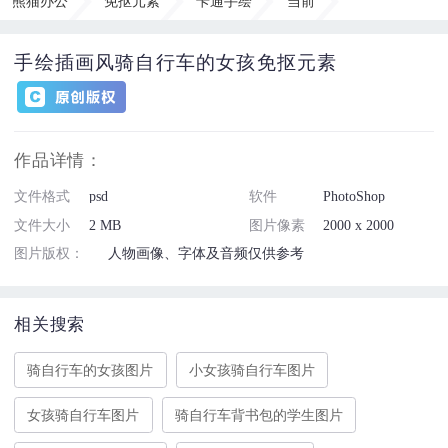
熊猫办公
免抠元素
卡通手绘
当前
手绘插画风骑自行车的女孩免抠元素
作品详情：
文件格式
psd
软件
PhotoShop
文件大小
2 MB
图片像素
2000 x 2000
图片版权：
人物画像、字体及音频仅供参考
相关搜索
骑自行车的女孩图片
小女孩骑自行车图片
女孩骑自行车图片
骑自行车背书包的学生图片