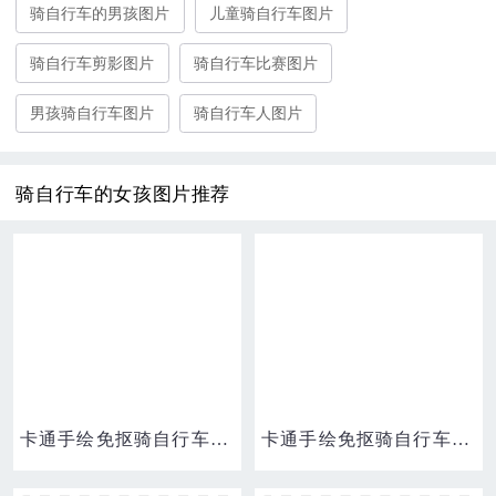
骑自行车的男孩图片
儿童骑自行车图片
骑自行车剪影图片
骑自行车比赛图片
男孩骑自行车图片
骑自行车人图片
骑自行车的女孩图片推荐
卡通手绘免抠骑自行车的女孩素材
卡通手绘免抠骑自行车的女孩素材