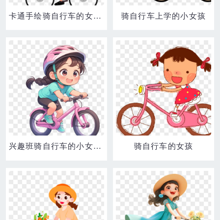
卡通手绘骑自行车的女孩免抠素材
骑自行车上学的小女孩
兴趣班骑自行车的小女孩免抠元素
骑自行车的女孩