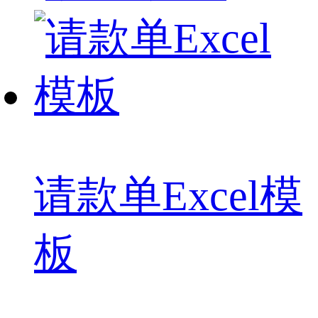
请款单Excel模
板