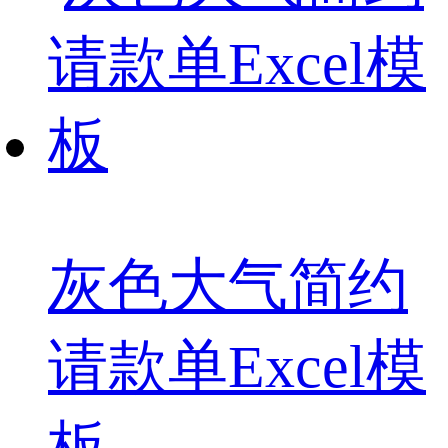
灰色大气简约
请款单Excel模