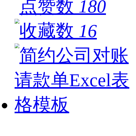
180
16