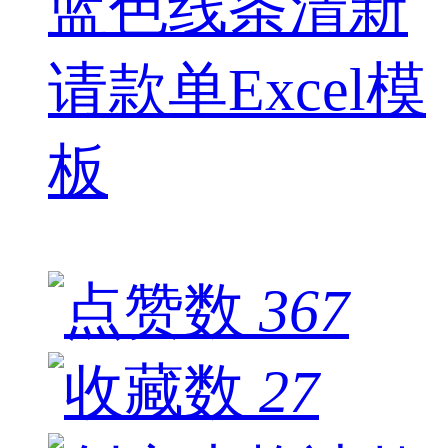
蓝色线条清新
请款单Excel模
板
367
27