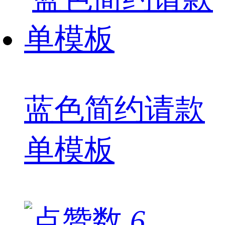
蓝色简约请款
单模板
6