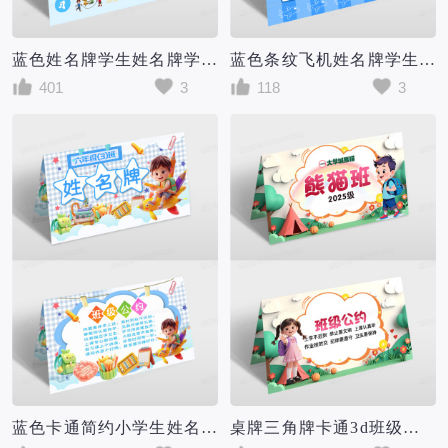
蓝色姓名牌学生姓名牌学生桌牌
蓝色条纹飞机姓名牌学生姓名牌学生桌牌
401
3
118
3
蓝色卡通简约小学生姓名牌桌签立牌设计模板姓名桌签桌牌姓名牌
桌牌三角牌卡通3d班级公约姓名牌班级牌