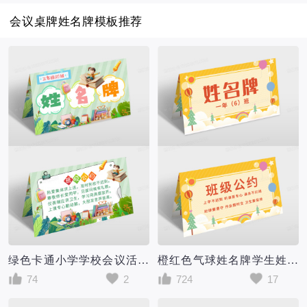
会议桌牌姓名牌模板推荐
绿色卡通小学学校会议活动姓名牌班级桌卡桌牌姓名桌签桌牌
橙红色气球姓名牌学生姓名牌学生桌牌
74
2
724
17