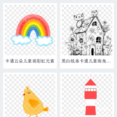
卡通云朵儿童画彩虹元素
黑白线条卡通儿童画免抠元素