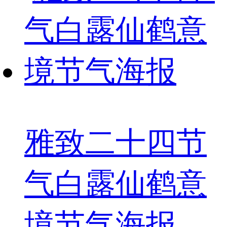
雅致二十四节
气白露仙鹤意
境节气海报