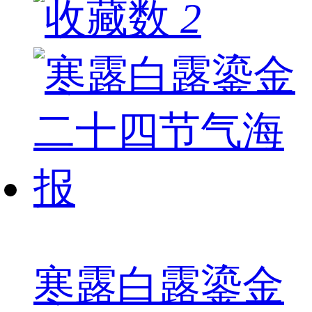
2
寒露白露鎏金