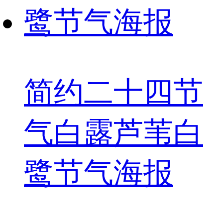
简约二十四节
气白露芦苇白
鹭节气海报