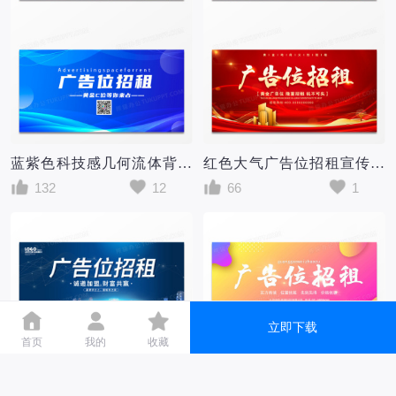
蓝紫色科技感几何流体背景广告位招租展板设计
红色大气广告位招租宣传展板设计招商
132
12
66
1
立即下载
首页
我的
收藏