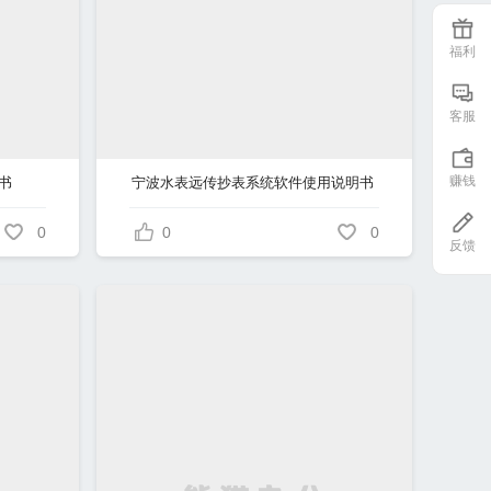
福利
客服
赚钱
书
宁波水表远传抄表系统软件使用说明书
0
0
0
反馈