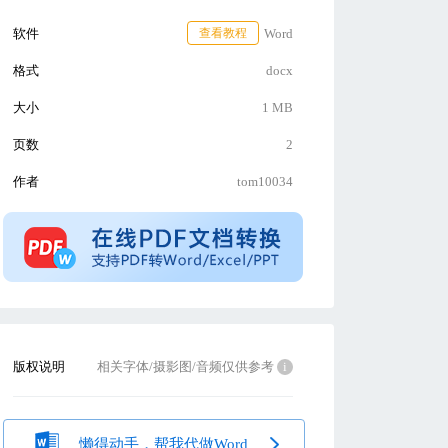
软件
查看教程
Word
格式
docx
大小
1 MB
页数
2
作者
tom10034
版权说明
相关字体/摄影图/音频仅供参考
i
懒得动手，帮我代做Word