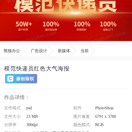
熊猫办公
广告设计
新媒体
当前
模范快递员红色大气海报
作品详情：
文件格式
psd
软件
PhotoShop
文件大小
23 MB
图片像素
6791 x 3780
分辨率
300dpi
颜色模式
RGB