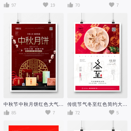
97
19
70
7
中秋节中秋月饼红色大气海报
传统节气冬至红色简约大气海报设计
85
7
72
5