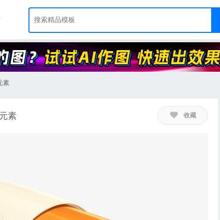
元素
元素
收藏