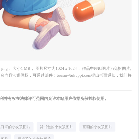
 大小1 MB， 图片尺寸为1024 x 1024， 作品中PNG图片为免抠图片,
容涉嫌侵权，可通过邮件：tousu@tukuppt.com提出书面通知，我们将
权利并有权在法律许可范围内允许本站用户依据所获授权使用。
戴口罩的小女孩图片
背书包的小女孩图片
画画的小女孩图片