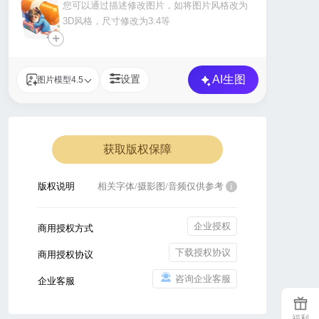
+
AI生图
设置
图片模型4.5
获取版权保障
版权说明
相关字体/摄影图/音频仅供参考
i
企业授权
商用授权方式
下载授权协议
商用授权协议
咨询企业客服
企业客服
福利