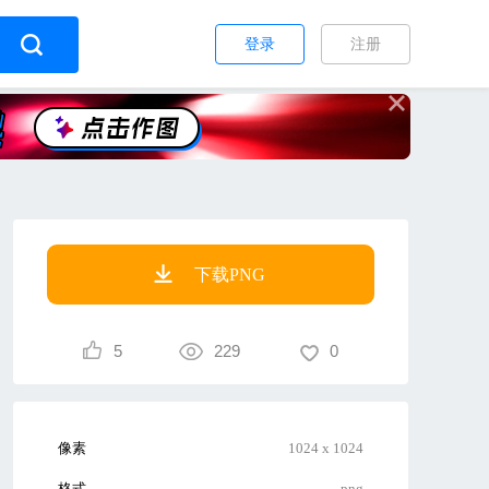
登录
注册
下载PNG
5
229
0
像素
1024 x 1024
格式
png