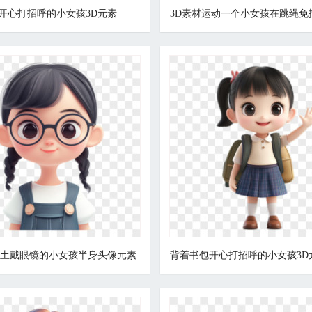
开心打招呼的小女孩3D元素
3D素材运动一个小女孩在跳绳免
陶土戴眼镜的小女孩半身头像元素
背着书包开心打招呼的小女孩3D