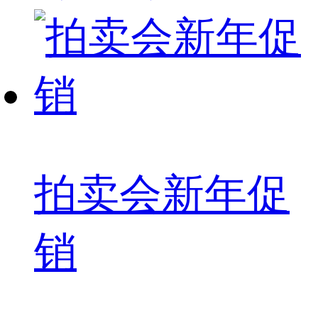
拍卖会新年促
销