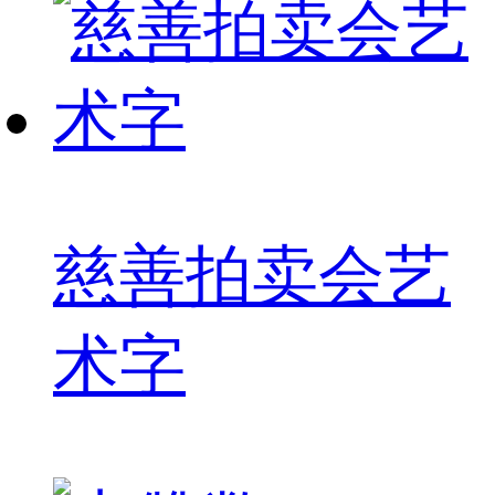
慈善拍卖会艺
术字