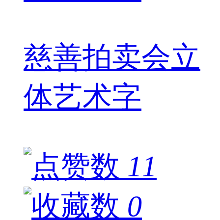
慈善拍卖会立
体艺术字
11
0