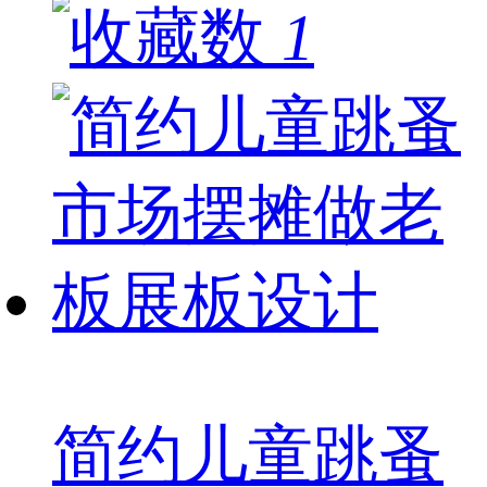
1
简约儿童跳蚤