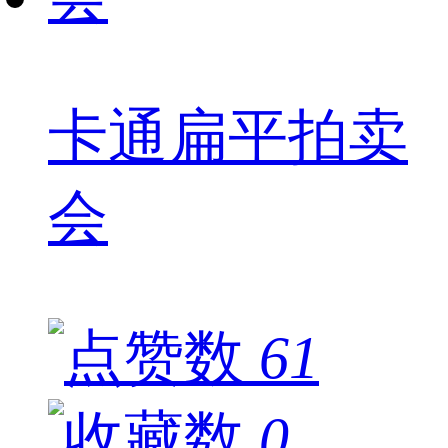
卡通扁平拍卖
会
61
0