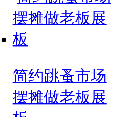
简约跳蚤市场
摆摊做老板展