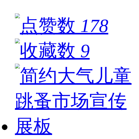
178
9