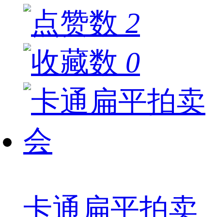
2
0
卡通扁平拍卖