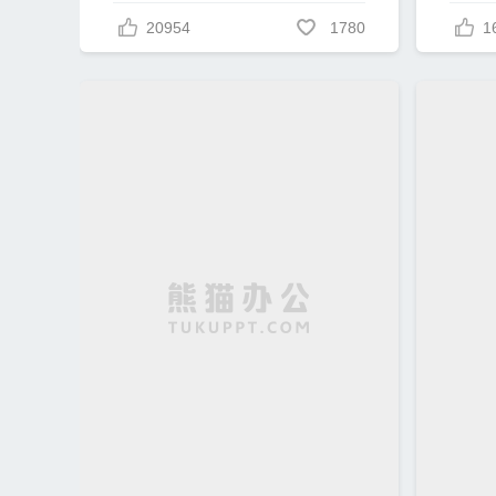
20954
1780
1