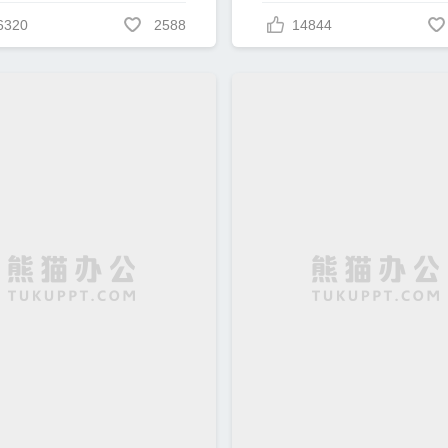
6320
2588
14844