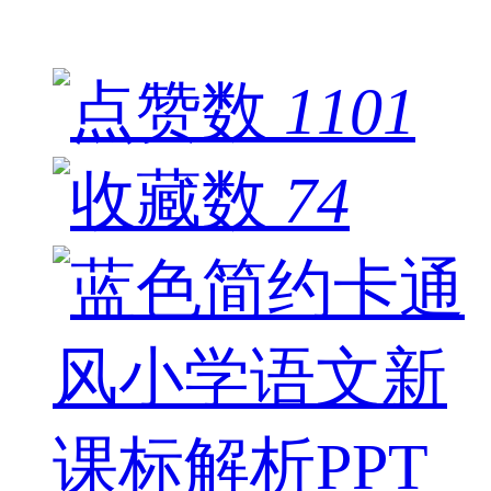
1101
74