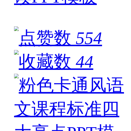
554
44