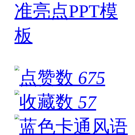
准亮点PPT模
板
675
57