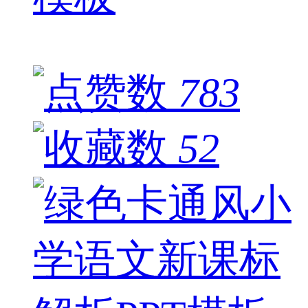
783
52