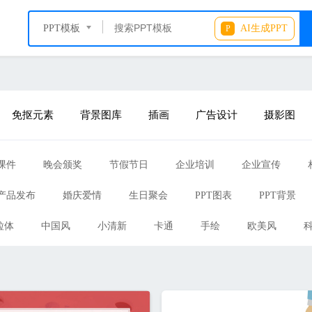
PPT模板
AI生成PPT
P
免抠元素
背景图库
插画
广告设计
摄影图
课件
晚会颁奖
节假节日
企业培训
企业宣传
产品发布
婚庆爱情
生日聚会
PPT图表
PPT背景
粒体
中国风
小清新
卡通
手绘
欧美风