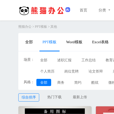
首页
分类
熊猫办公
>
PPT模板
>
其他
全部
PPT模板
Word模板
Excel表格
场景：
全部
述职汇报
工作总结
教育
个人简历
岗位竞聘
论文答辩
风格：
全部
商务
简约
酷炫
微
IOS风
其他
热门下载
最新上传
综合排序