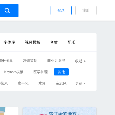
登录
注册
字体库
视频模板
音效
配乐
相册图集
营销策划
商业计划书
收起
Keynote模板
医学护理
其他
科技风
扁平化
水彩
杂志风
更多