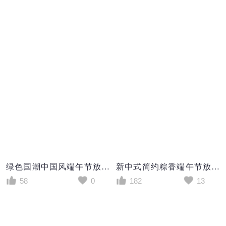
绿色国潮中国风端午节放假通知粽子端午安康手机海报
新中式简约粽香端午节放假通知宣传海报设计
58
0
182
13