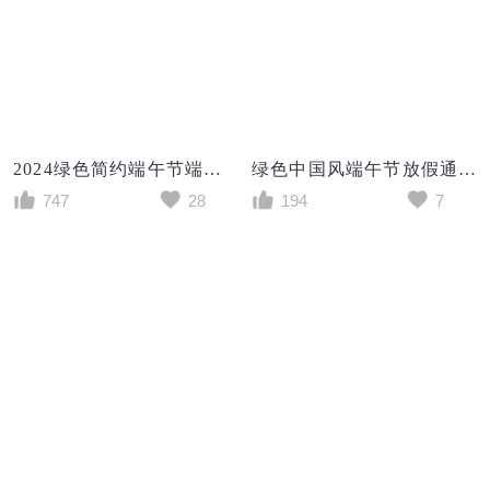
2024绿色简约端午节端午放假通知手机文案海报
绿色中国风端午节放假通知粽子龙舟端午节端午手机海报
747
28
194
7