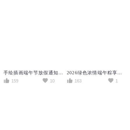
手绘插画端午节放假通知创意海报
2026绿色浓情端午粽享时光端午节放假通知海报展板
159
10
163
1