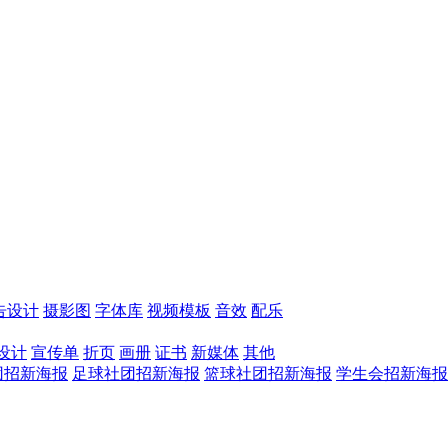
告设计
摄影图
字体库
视频模板
音效
配乐
设计
宣传单
折页
画册
证书
新媒体
其他
团招新海报
足球社团招新海报
篮球社团招新海报
学生会招新海报