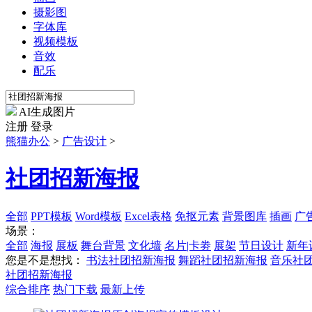
摄影图
字体库
视频模板
音效
配乐
AI生成图片
注册
登录
熊猫办公
>
广告设计
>
社团招新海报
全部
PPT模板
Word模板
Excel表格
免抠元素
背景图库
插画
广
场景：
全部
海报
展板
舞台背景
文化墙
名片|卡劵
展架
节日设计
新年
您是不是想找：
书法社团招新海报
舞蹈社团招新海报
音乐社
社团招新海报
综合排序
热门下载
最新上传