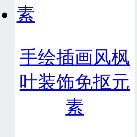
手绘插画风枫
叶装饰免抠元
素