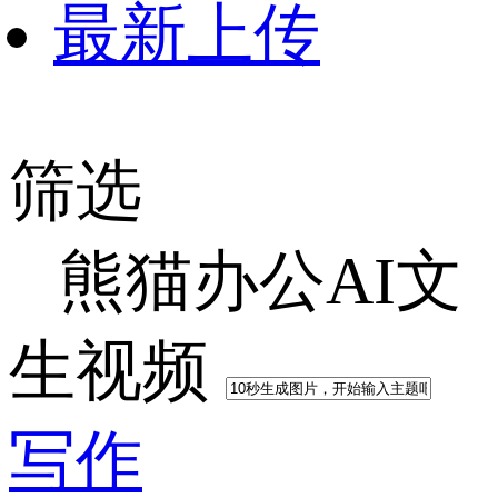
最新上传
筛选
熊猫办公AI文
生视频
写作