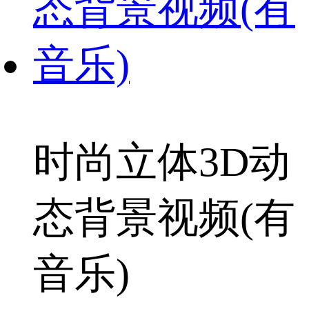
时尚立体3D动
态背景视频(有
音乐)