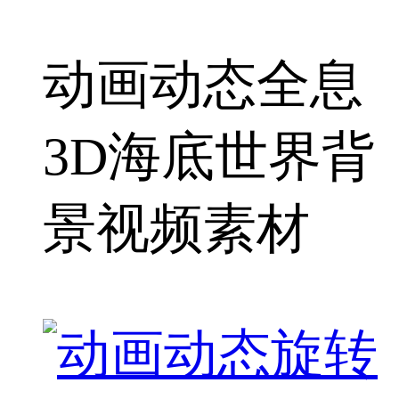
动画动态全息
3D海底世界背
景视频素材