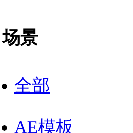
场景
全部
AE模板