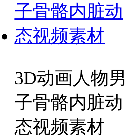
3D动画人物男
子骨骼内脏动
态视频素材