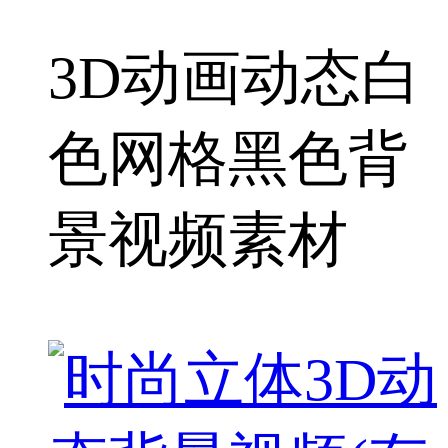
3D动画动态白
色网格黑色背
景视频素材