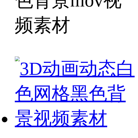
色背景mov视
频素材