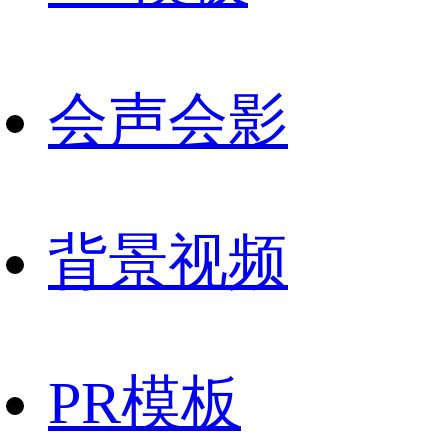
会声会影
背景视频
PR模板