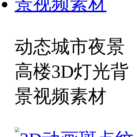
动态城市夜景
高楼3D灯光背
景视频素材