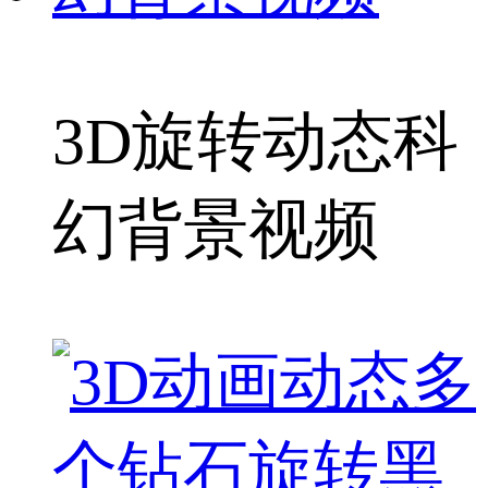
3D旋转动态科
幻背景视频