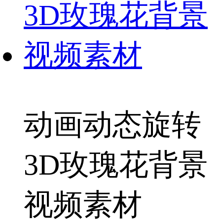
动画动态旋转
3D玫瑰花背景
视频素材