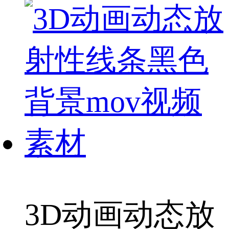
3D动画动态放