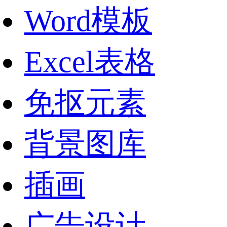
Word模板
Excel表格
免抠元素
背景图库
插画
广告设计