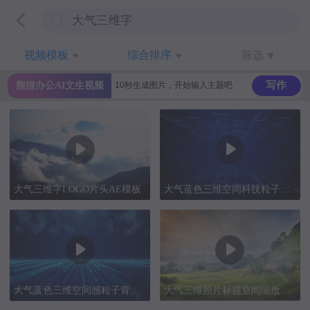
视频模板
综合排序
筛选
写作
熊猫办公AI文生视频
大气三维字LOGO片头AE模板
大气蓝色三维空间科技粒子晚会背景AE模板
大气蓝色三维空间感粒子背景展示AE模板
大气三维照片标题空间缩放切换片头ae模板