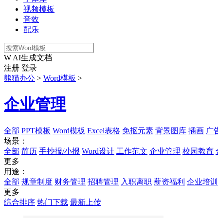
视频模板
音效
配乐
W
AI生成文档
注册
登录
熊猫办公
>
Word模板
>
企业管理
全部
PPT模板
Word模板
Excel表格
免抠元素
背景图库
插画
广
场景：
全部
简历
手抄报/小报
Word设计
工作范文
企业管理
校园教育
更多
用途：
全部
规章制度
财务管理
招聘管理
入职离职
薪资福利
企业培训
更多
综合排序
热门下载
最新上传