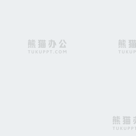
香港繁华夜景风光全景摄影高
小学生自荐封面背景素材
红色记忆