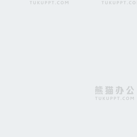
红色背景上的图案线条H5素材背景
红色喜庆喜报宣传模板