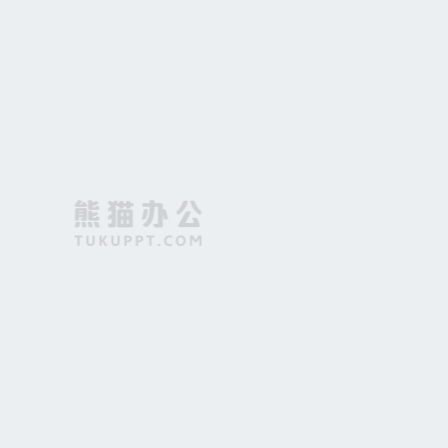
纯色黑板简约大气背景
公司简介企业文化海报展板背景素材