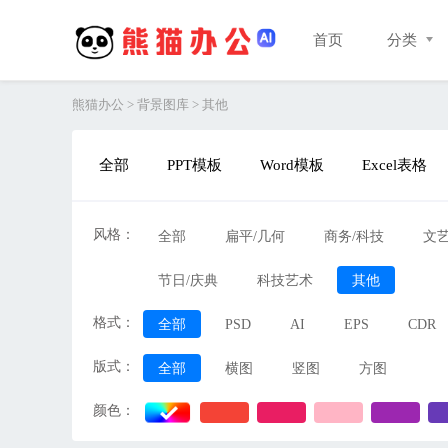
首页
分类
熊猫办公
>
背景图库
>
其他
全部
PPT模板
Word模板
Excel表格
风格：
全部
扁平/几何
商务/科技
文艺
节日/庆典
科技艺术
其他
格式：
全部
PSD
AI
EPS
CDR
版式：
全部
横图
竖图
方图
颜色：