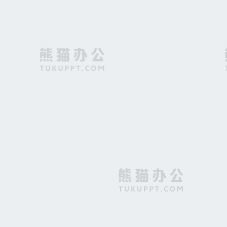
手绘森林美景背景素材
欧式简约花边复古花纹请柬信笺信纸海报背景
春装