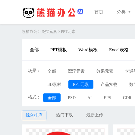
首页
分类
熊猫办公
>
免抠元素
>
PPT元素
全部
PPT模板
Word模板
Excel表格
场景：
全部
漂浮元素
效果元素
卡通
3D素材
PPT元素
产品实物
数
格式：
全部
PSD
AI
EPS
CDR
热门下载
最新上传
综合排序