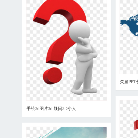
矢量PP
手绘3d图片3d 疑问3D小人