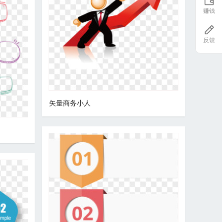
赚钱
反馈
矢量商务小人